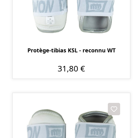
Protège-tibias KSL - reconnu WT
31,80 €