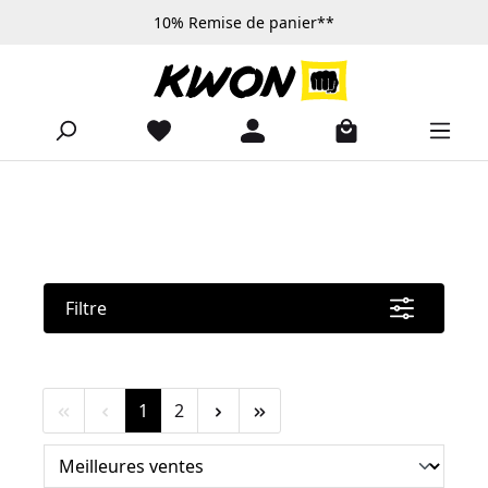
10% Remise de panier**
Passer au contenu principal
Filtre
Page
Page
1
2