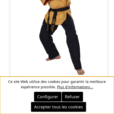
Ce site Web utilise des cookies pour garantir la meilleure
expérience possible.
Plus d'informations...
Kimono Poomsae Grand Master - WT
reconnu
Configurer
Refuser
82,50 €
Accepter tous les cookies