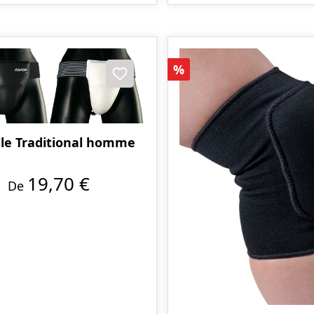
Réduction
%
lle Traditional homme
19,70 €
De