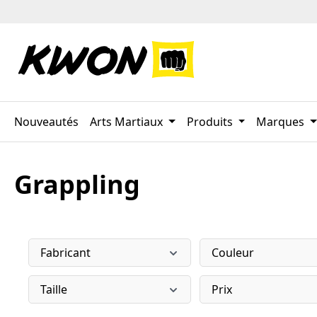
ser au contenu principal
Passer à la recherche
Passer à la navigation principale
Nouveautés
Arts Martiaux
Produits
Marques
Grappling
Fabricant
Couleur
Taille
Prix