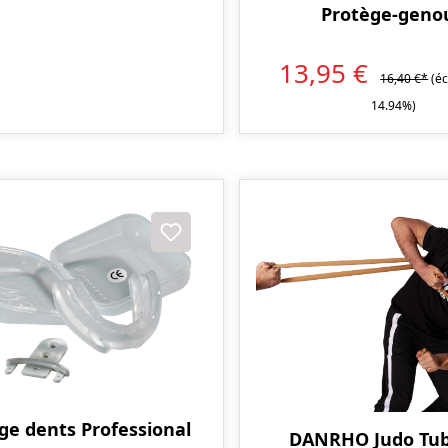
Protège-geno
13,95 €
16,40 €*
(é
14.94%)
ge dents Professional
DANRHO Judo Tub