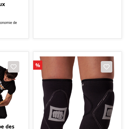
ux
conomie de
Réduction
%
e des