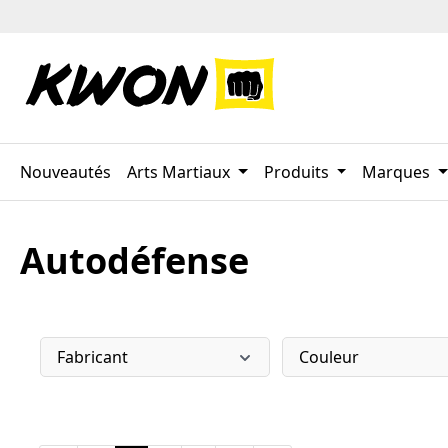
ser au contenu principal
Passer à la recherche
Passer à la navigation principale
Nouveautés
Arts Martiaux
Produits
Marques
Autodéfense
Fabricant
Couleur