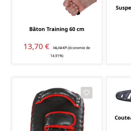
Susp
Bâton Training 60 cm
13,70 €
16,10 €*
(économie de
14.91%)
Coute