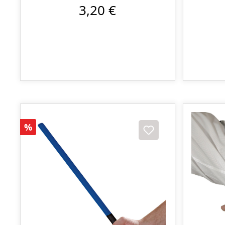
3,20 €
Réduction
%