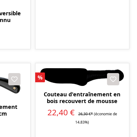
versible
onnu
Réduction
%
Couteau d'entraînement en
bois recouvert de mousse
nement
22,40 €
 cm
26,30 €*
(économie de
14.83%)