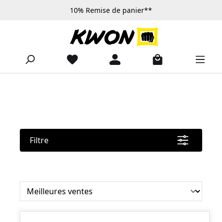
10% Remise de panier**
Passer au contenu principal
Filtre