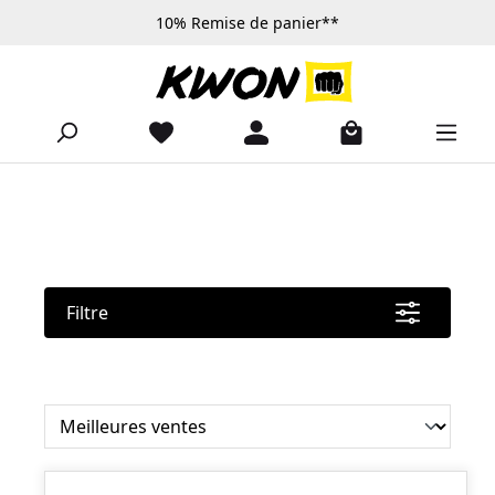
10% Remise de panier**
Passer au contenu principal
Filtre