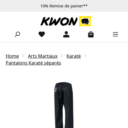
10% Remise de panier**
Passer au contenu principal
Home
Arts Martiaux
Karaté
Pantalons Karaté séparés
Ignorer la galerie d'images