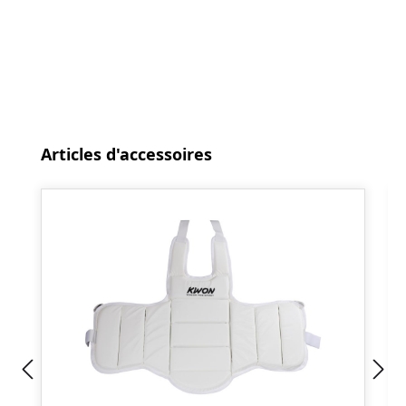
Ignorer la galerie de produits
Articles d'accessoires