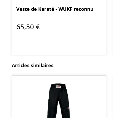
Veste de Karaté - WUKF reconnu
65,50 €
Ignorer la galerie de produits
Articles similaires