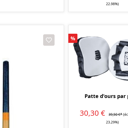
22.98%)
on
Réduction
%
Patte d'ours par 
30,30 €
39,50 €*
(é
23.29%)