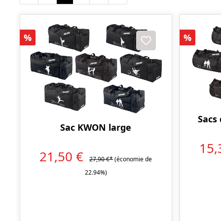
Réduction
Réducti
%
%
Sacs
Sac KWON large
15,
21,50 €
27,90 €*
(économie de
22.94%)