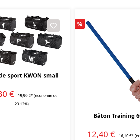
on
Réduction
%
 de sport KWON small
30 €
19,90 €*
(économie de
23.12%)
Bâton Training 
12,40 €
16,10 €*
(é