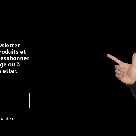
sletter
roduits et
 désabonner
age ou à
letter.
ialité
et