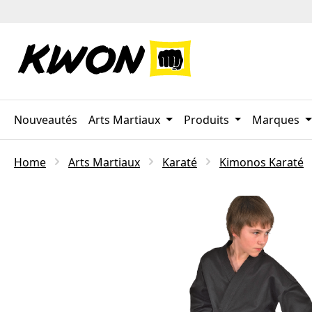
ser au contenu principal
Passer à la recherche
Passer à la navigation principale
Nouveautés
Arts Martiaux
Produits
Marques
Home
Arts Martiaux
Karaté
Kimonos Karaté
Ignorer la galerie d'images