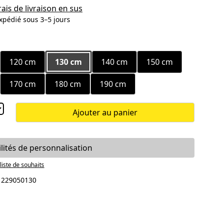
rais de livraison en sus
xpédié sous 3–5 jours
ez
120 cm
130 cm
140 cm
150 cm
170 cm
180 cm
190 cm
Ajouter au panier
ilités de personnalisation
 liste de souhaits
:
229050130