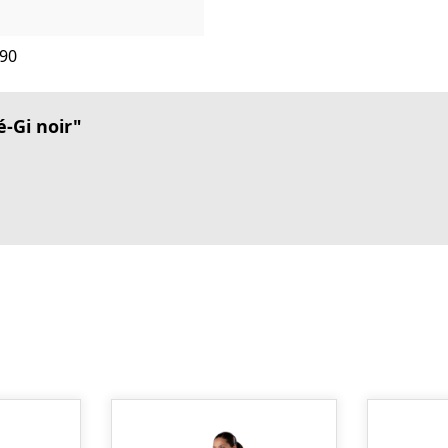
190
-Gi noir"