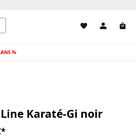
LANS %
Line Karaté-Gi noir
€*