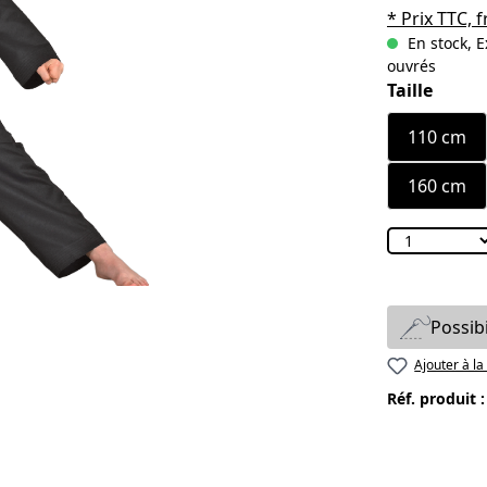
* Prix TTC, f
En stock, E
ouvrés
Sélectionn
Taille
110 cm
160 cm
Possib
Ajouter à la
Réf. produit 