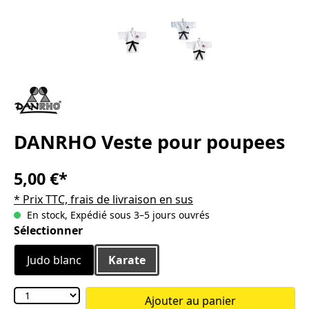
DANRHO Veste pour poupees
5,00 €*
* Prix TTC, frais de livraison en sus
En stock, Expédié sous 3–5 jours ouvrés
Sélectionnez
Sélectionner
Judo blanc
Karate
Ajouter au panier