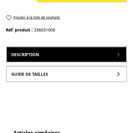
Ajouter à la liste de souhaits
Réf. produit :
336031006
DESCRIPTION
GUIDE DE TAILLES
Ignorer la galerie de produits
Articles similaires