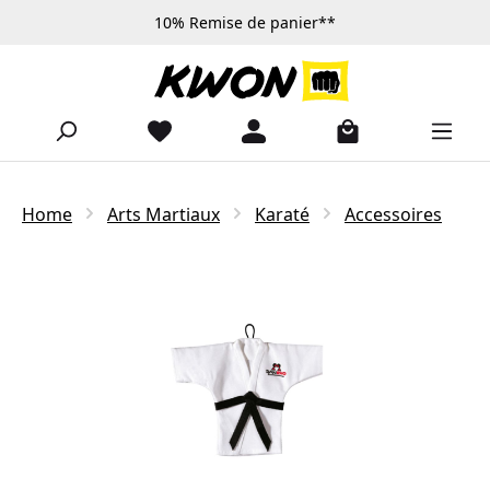
10% Remise de panier**
Passer au contenu principal
Home
Arts Martiaux
Karaté
Accessoires
Ignorer la galerie d'images