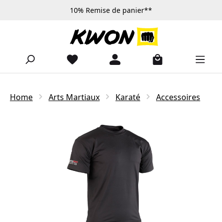
10% Remise de panier**
Passer au contenu principal
Home
Arts Martiaux
Karaté
Accessoires
Ignorer la galerie d'images