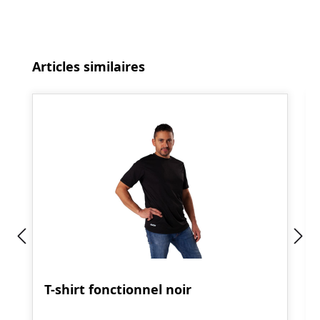
Ignorer la galerie de produits
Articles similaires
T-shirt fonctionnel noir