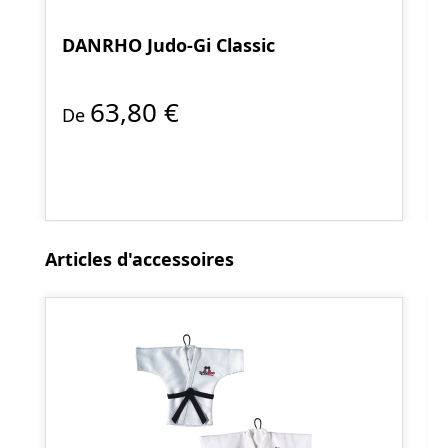
DANRHO Judo-Gi Classic
63,80 €
De
Ignorer la galerie de produits
Articles d'accessoires