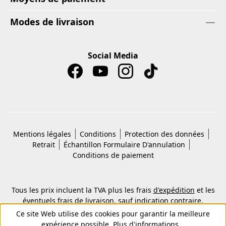
Modes de livraison
Social Media
Mentions légales
Conditions
Protection des données
Retrait
Échantillon Formulaire D'annulation
Conditions de paiement
Tous les prix incluent la TVA plus les frais
d'expédition
et les
éventuels frais de livraison, sauf indication contraire.
© 2026 Copyright © Kwon KG. Tous droits réservés.
Ce site Web utilise des cookies pour garantir la meilleure
expérience possible.
Plus d'informations...