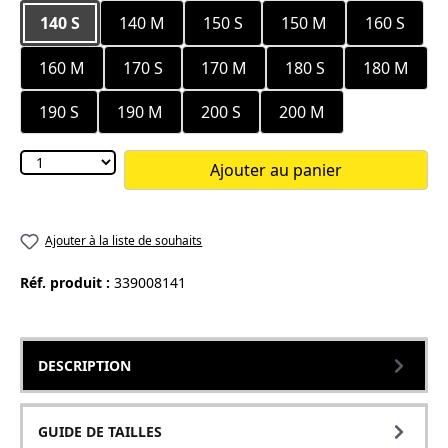
140 S
140 M
150 S
150 M
160 S
160 M
170 S
170 M
180 S
180 M
190 S
190 M
200 S
200 M
Ajouter au panier
Ajouter à la liste de souhaits
Réf. produit :
339008141
DESCRIPTION
GUIDE DE TAILLES