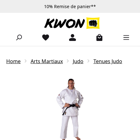
10% Remise de panier**
Passer au contenu principal
Home
Arts Martiaux
Judo
Tenues Judo
Ignorer la galerie d'images