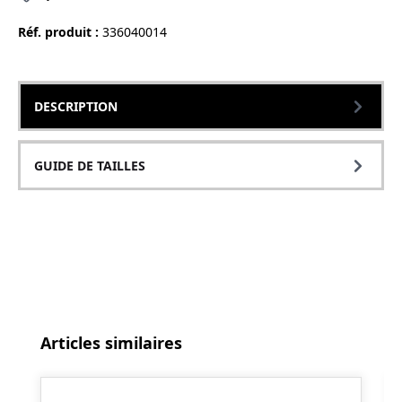
Réf. produit :
336040014
DESCRIPTION
GUIDE DE TAILLES
Ignorer la galerie de produits
Articles similaires