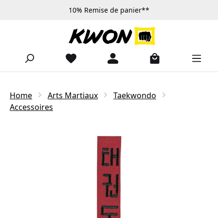
10% Remise de panier**
Passer au contenu principal
Home
Arts Martiaux
Taekwondo
Accessoires
Ignorer la galerie d'images