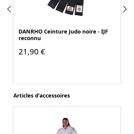
DANRHO Ceinture Judo noire - IJF
reconnu
21,90 €
Ignorer la galerie de produits
Articles d'accessoires