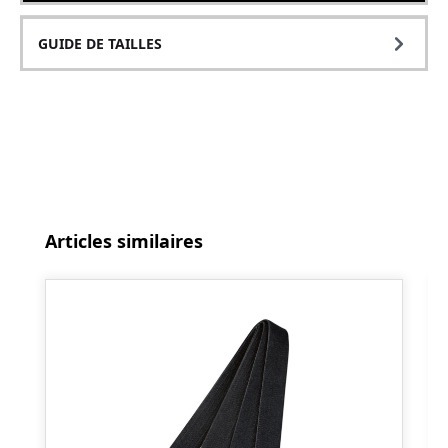
GUIDE DE TAILLES
Ignorer la galerie de produits
Articles similaires