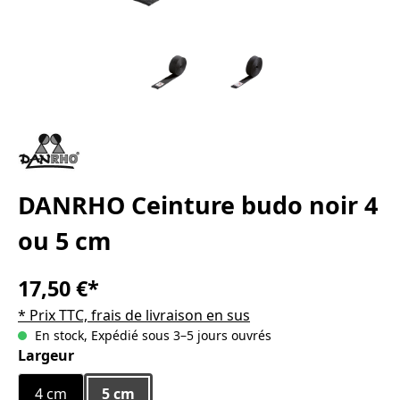
DANRHO Ceinture budo noir 4
ou 5 cm
17,50 €*
* Prix TTC, frais de livraison en sus
En stock, Expédié sous 3–5 jours ouvrés
Sélectionnez
Largeur
4 cm
5 cm