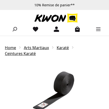
10% Remise de panier**
Passer au contenu principal
Home
Arts Martiaux
Karaté
Ceintures Karaté
Ignorer la galerie d'images