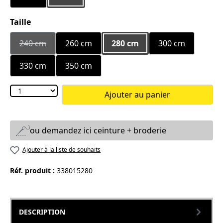
Sélectionnez
Taille
240 cm
260 cm
280 cm
300 cm
(Cette option n'est pas disponible pour le moment.)
330 cm
350 cm
Ajouter au panier
ou demandez ici ceinture + broderie
Ajouter à la liste de souhaits
Réf. produit :
338015280
DESCRIPTION