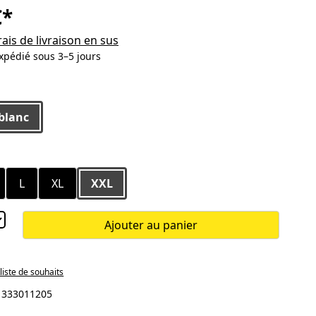
€*
rais de livraison en sus
xpédié sous 3–5 jours
ez
blanc
ez
L
XL
XXL
Ajouter au panier
 liste de souhaits
:
333011205