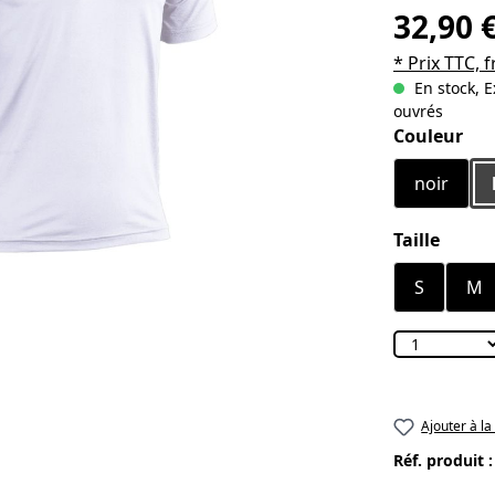
32,90 
* Prix TTC, f
En stock, E
ouvrés
Sélectionn
Couleur
noir
Sélectionn
Taille
S
M
Ajouter à la
Réf. produit 