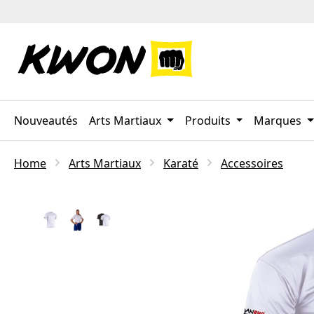
ser au contenu principal
Passer à la recherche
Passer à la navigation principale
Nouveautés
Arts Martiaux
Produits
Marques
Home
Arts Martiaux
Karaté
Accessoires
Ignorer la galerie d'images