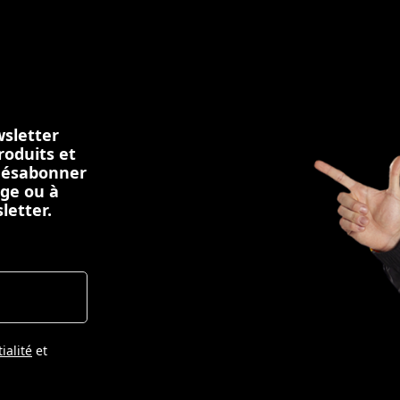
sletter
roduits et
 désabonner
age ou à
letter.
ialité
et