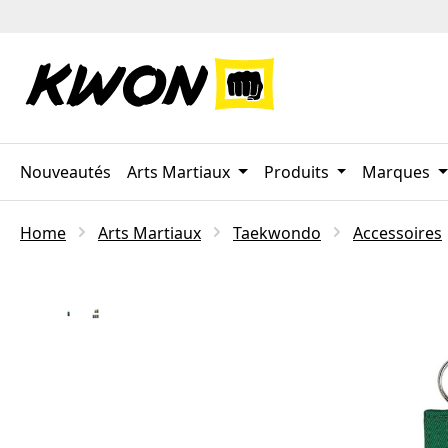
ser au contenu principal
Passer à la recherche
Passer à la navigation principale
Nouveautés
Arts Martiaux
Produits
Marques
Home
Arts Martiaux
Taekwondo
Accessoires
Ignorer la galerie d'images