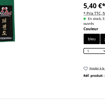
5,40 €
* Prix TTC, f
En stock, E
ouvrés
Sélectionn
Couleur
bleu
Ajouter à la
Réf. produit 