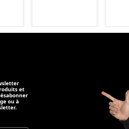
sletter
roduits et
 désabonner
age ou à
letter.