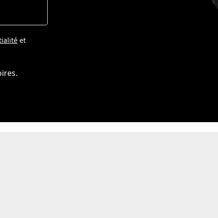
ialité
et
ires.