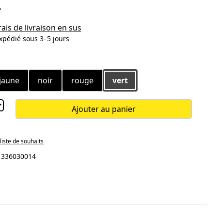
*
rais de livraison en sus
xpédié sous 3–5 jours
ez
jaune
noir
rouge
vert
Ajouter au panier
 liste de souhaits
:
336030014