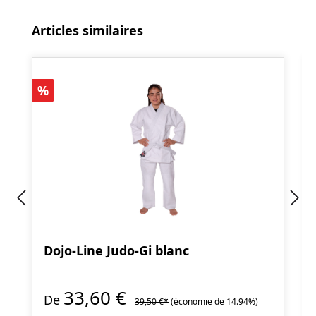
Ignorer la galerie de produits
Articles similaires
Réduction
%
Dojo-Line Judo-Gi blanc
33,60 €
De
39,50 €*
(économie de 14.94%)