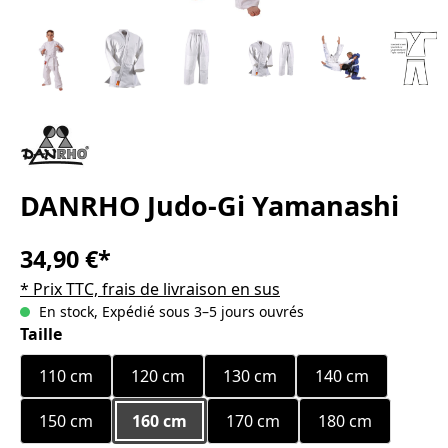
DANRHO Judo-Gi Yamanashi
34,90 €*
* Prix TTC, frais de livraison en sus
En stock, Expédié sous 3–5 jours ouvrés
Sélectionnez
Taille
110 cm
120 cm
130 cm
140 cm
150 cm
160 cm
170 cm
180 cm