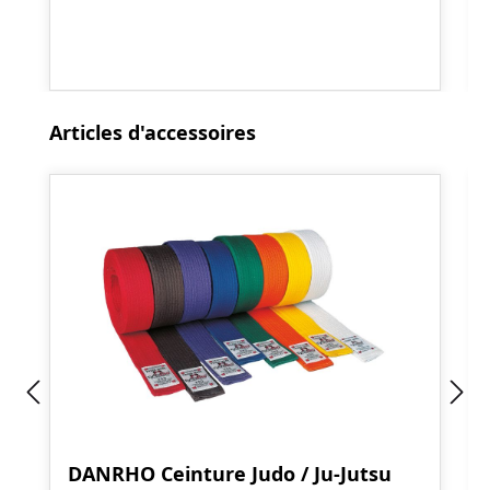
Ignorer la galerie de produits
Articles d'accessoires
DANRHO Ceinture Judo / Ju-Jutsu