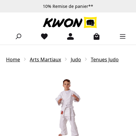
10% Remise de panier**
Passer au contenu principal
Home
Arts Martiaux
Judo
Tenues Judo
Ignorer la galerie d'images