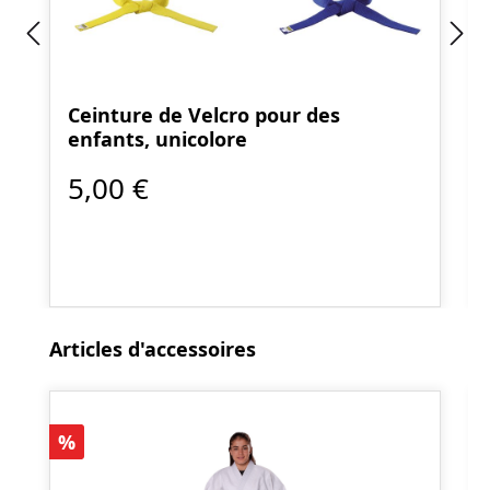
Ceinture de Velcro pour des
enfants, unicolore
5,00 €
Ignorer la galerie de produits
Articles d'accessoires
Réduction
%