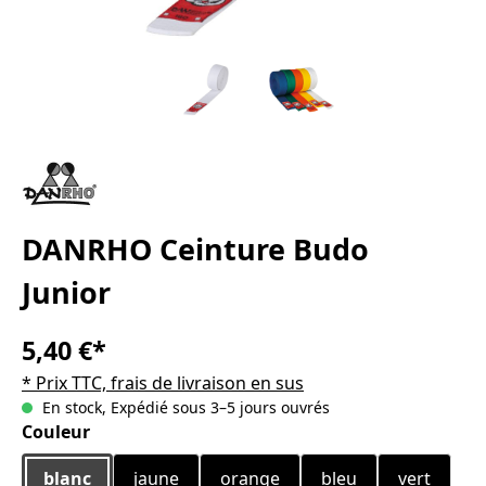
DANRHO Ceinture Budo
Junior
5,40 €*
* Prix TTC, frais de livraison en sus
En stock, Expédié sous 3–5 jours ouvrés
Sélectionnez
Couleur
blanc
jaune
orange
bleu
vert