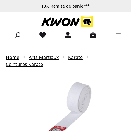
10% Remise de panier**
Passer au contenu principal
Home
Arts Martiaux
Karaté
Ceintures Karaté
Ignorer la galerie d'images