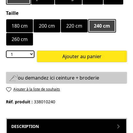
Sélectionnez
Taille
180 cm
200 cm
220 cm
240 cm
260 cm
Ajouter au panier
ou demandez ici ceinture + broderie
Ajouter à la liste de souhaits
Réf. produit :
338010240
DESCRIPTION