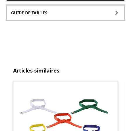
GUIDE DE TAILLES
Ignorer la galerie de produits
Articles similaires